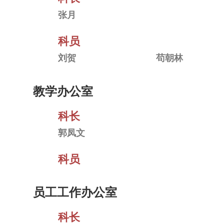
张月
科员
刘贺
苟朝林
教学办公室
科长
郭凤文
科员
员工工作办公室
科长