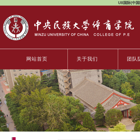
U8国际(中国区)
网站首页
关于我们
团队