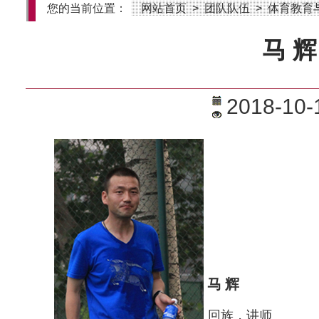
您的当前位置：
网站首页
>
团队队伍
>
体育教育
马 辉
2018-10-
马 辉
回族，讲师