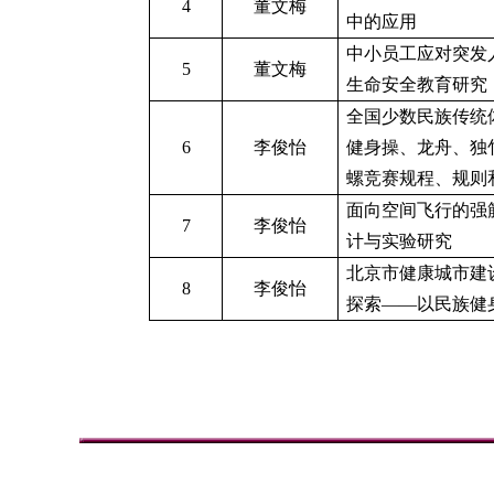
4
董文梅
中的应用
中小员工应对突发
5
董文梅
生命安全教育研究
全国少数民族传统
6
李俊怡
健身操、龙舟、独
螺竞赛规程、规则
面向空间飞行的强
7
李俊怡
计与实验研究
北京市健康城市建
8
李俊怡
探索——以民族健