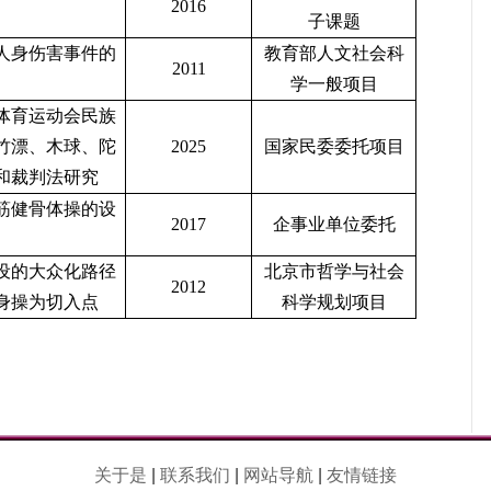
2016
子课题
人身伤害事件的
教育部人文社会科
2011
学一般项目
体育运动会民族
竹漂、木球、陀
2025
国家民委委托项目
和裁判法研究
筋健骨体操的设
2017
企事业单位委托
设的大众化路径
北京市哲学与社会
2012
身操为切入点
科学规划项目
关于是
|
联系我们
|
网站导航
|
友情链接