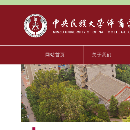
网站首页
关于我们