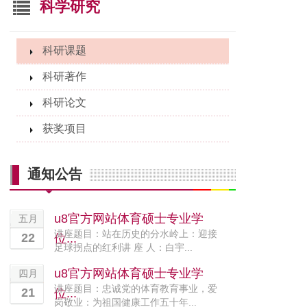
科学研究
科研课题
科研著作
科研论文
获奖项目
通知公告
u8官方网站体育硕士专业学
五月
讲座题目：站在历史的分水岭上：迎接
22
位...
足球拐点的红利讲 座 人：白宇...
u8官方网站体育硕士专业学
四月
讲座题目：忠诚党的体育教育事业，爱
21
位...
岗敬业：为祖国健康工作五十年...