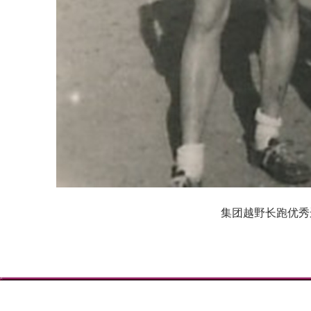
集团越野长跑优秀