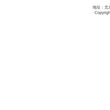
地址：北京
Copyri