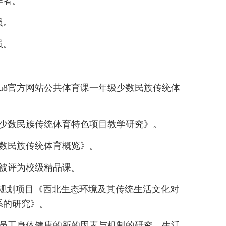
作者。
员。
员。
项《u8官方网站公共体育课一年级少数民族传统体
目《少数民族传统体育特色项目教学研究》。
少数民族传统体育概览》。
程被评为校级精品课。
”科研规划项目《西北生态环境及其传统生活文化对
系的研究》。
影响员工身体健康的新的因素与机制的研究—生活