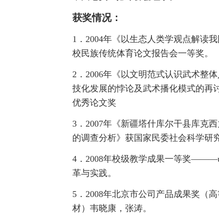
获奖情况：
1．2004年《以生态人类学观点解
校民族传统体育论文报告会一等奖。
2．2006年《以文明范式认识武术
技化发展的悖论及武术播化模式的再
优秀论文奖
3．2007年《新疆塔什库尔干县库
的调查分析》获国家民委社会科学研
4．2008年校级教学成果一等奖——
革与实践。
5．2008年北京市公司产品成果奖
材）韦晓康，张涛。