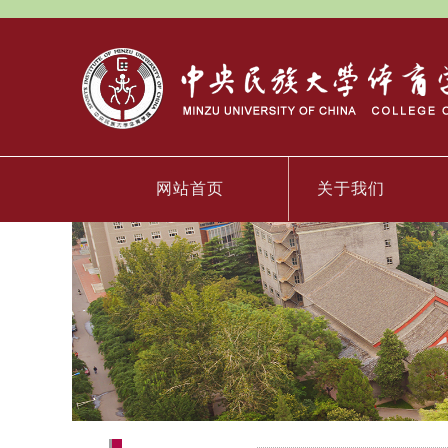
网站首页
关于我们