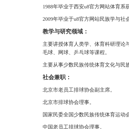
1988年毕业于西安u8官方网站体育
2009年毕业于u8官方网站民族学与
教学与研究领域：
主要讲授体育人类学、体育科研理论
毛球、网球、乒乓球等课程。
主要从事少数民族传统体育文化与民
社会兼职：
北京市老员工排球协会副主席。
北京市排球协会理事。
国家民委全国少数民族传统体育运动
中国老员工排球协会理事。