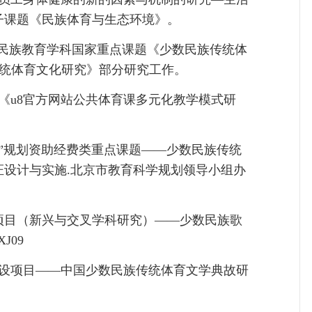
子课题《民族体育与生态环境》。
规划民族教育学科国家重点课题《少数民族传统体
传统体育文化研究》部分研究工作。
项《u8官方网站公共体育课多元化教学模式研
一五”规划资助经费类重点课题——少数民族传统
证设计与实施.北京市教育科学规划领导小组办
科研项目（新兴与交叉学科研究）——少数民族歌
J09
三期建设项目——中国少数民族传统体育文学典故研