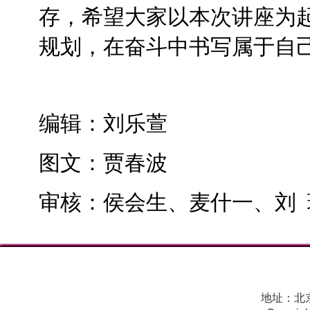
存，希望大家以本次讲座为
规划，在奋斗中书写属于自
编辑：刘乐萱
图文：贾春波
审核：侯会生、麦什一、刘 
地址：北京