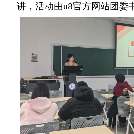
讲，活动由u8官方网站团委