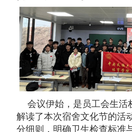
会议伊始，是员工会生活
解读了本次宿舍文化节的活
分细则，明确卫生检查标准