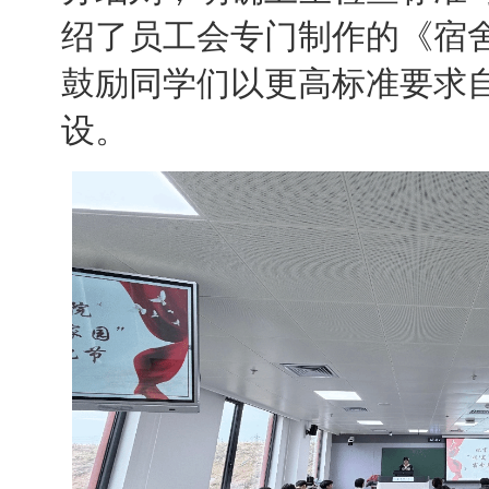
绍了员工会专门制作的《宿
鼓励同学们以更高标准要求
设。