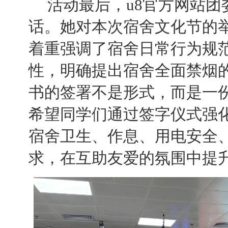
活动最后，u8官方网站团
话。她对本次宿舍文化节的
着重强调了宿舍日常行为规
性，明确提出宿舍全面禁烟
书的签署不是形式，而是一
希望同学们通过签字仪式强
宿舍卫生、作息、用电安全
求，在互助友爱的氛围中提