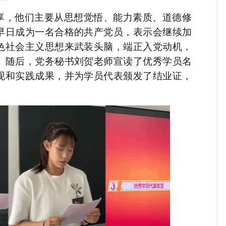
享，他们主要从思想觉悟、能力素质、道德修
早日成为一名合格的共产党员，表示会继续加
色社会主义思想来武装头脑，端正入党动机，
。随后，党务秘书刘贺老师宣读了优秀学员名
现和实践成果，并为学员代表颁发了结业证，